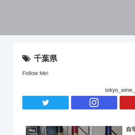
千葉県
Follow Me!
tokyo_wi
自
Blog