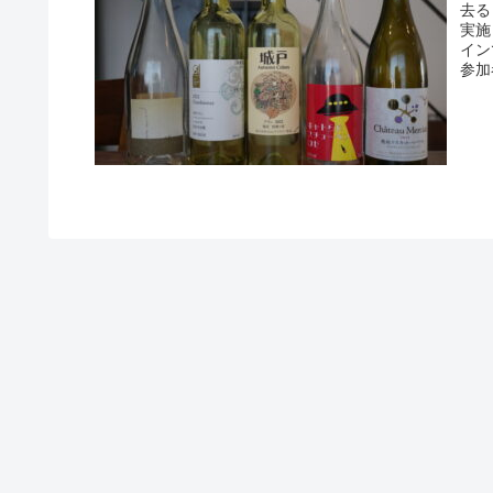
去る
実施
イン
参加