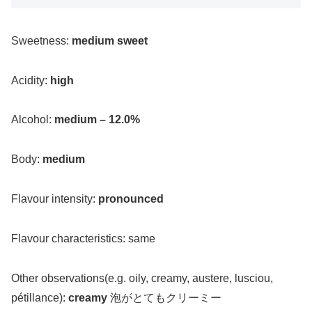
Sweetness:
medium sweet
Acidity:
high
Alcohol:
medium – 12.0%
Body:
medium
Flavour intensity:
pronounced
Flavour characteristics: same
Other observations(e.g. oily, creamy, austere, lusciou,
pétillance):
creamy
泡がとてもクリーミー