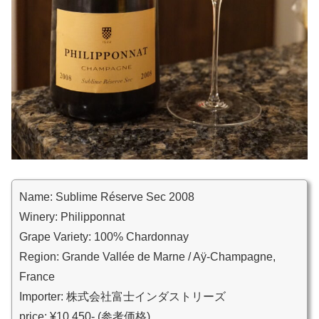
Name: Sublime Réserve Sec 2008
Winery: Philipponnat
Grape Variety: 100% Chardonnay
Region: Grande Vallée de Marne / Aÿ-Champagne,
France
Importer: 株式会社富士インダストリーズ
price: ¥10,450- (参考価格)