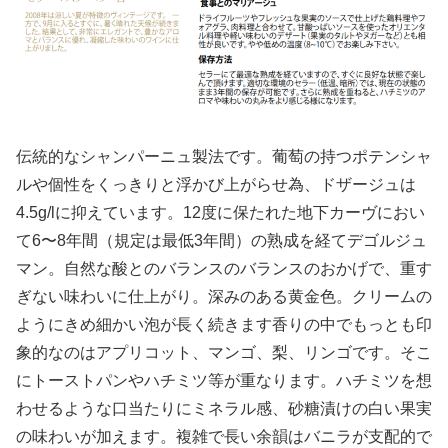
伝統的なシャンパーニュ製法です。葡萄の持つポテンシャ
ルや個性をくっきりと浮かび上がらせ為、ドザージュは
4.5g/lに抑えています。12度に保たれた地下カーヴにおい
て6〜8年間（規定は最低3年間）の熟成を経てデゴルジュ
マン。自然な酸とのバランスのバランスのおかげで、重す
ぎない味わいに仕上がり。深みのある黄金色。クリームの
ようにきめ細かい泡が長く続きます香りの中でもっとも印
象的なのはアプリコット、マンゴ、梨、リンゴです。そこ
にトーストパンやハチミツ等が重なります。ハチミツを想
わせるような口当たりにミネラル感、砂糖漬けの白い果実
の味わいが加えます。複雑で長い余韻はバニラが支配的で