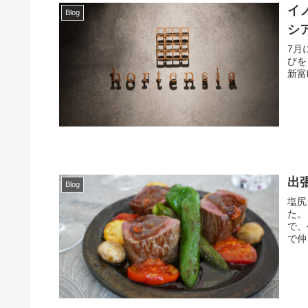
イノ
Blog
シ
7月
びをして
出
Blog
塩尻
た。 以前に我が家で出張シェフをお願いしたのがとてもよか
で、今回
で仲良