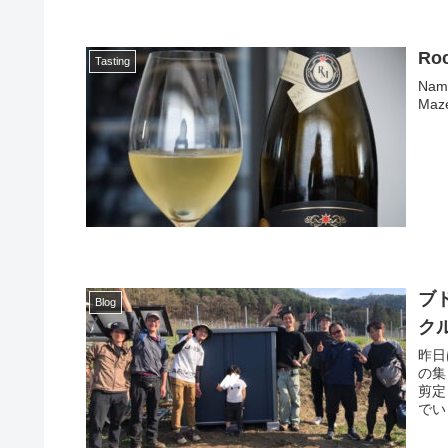
Roc
Tasting
Name:
Maze
ブ
Blog
ク
昨日
の集
剪定