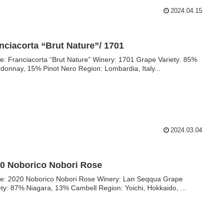
2024.04.15
nciacorta “Brut Nature”/ 1701
anciacorta “Brut Nature” Winery: 1701 Grape Variety: 85%
donnay, 15% Pinot Nero Region: Lombardia, Italy...
2024.03.04
0 Noborico Nobori Rose
020 Noborico Nobori Rose Winery: Lan Seqqua Grape
ety: 87% Niagara, 13% Cambell Region: Yoichi, Hokkaido, ...