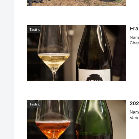
Fra
Tasting
Name: Fr
Char
202
Tasting
Name: 2
Vari