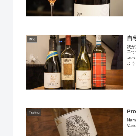
自
Blog
我が
子で
ゃべ
よう
Pro
Tasting
Name: Pr
Vari