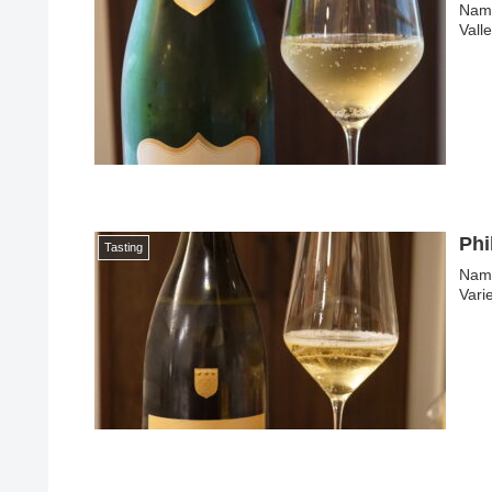
Name: 
Vall
Phi
Tasting
Name: S
Vari