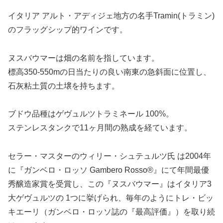
イタリア アルト・アディジェ地方の名手Tramin(トラミン)
のフラッグシップ的ワインです。
ヌスバウマーは畑の名前を指しています。
標高350-550mの日当たりの良い南東の急斜面に位置し、
石灰粘土質の土壌を持ちます。
ブドウ品種はゲヴュルツトラミネール 100%。
ステンレスタンクで11ヶ月間の熟成を経ています。
セラー・マスターのウィリー・シュテュルツ氏 は2004年
に『ガンベロ・ロッソ Gambero Rosso®』にて年間最優
秀醸造家賞を受賞し、この『ヌスバウマー』はイタリア3
大ゲヴュルツの 1つに挙げられ、毎年のようにトレ・ビッ
キエーリ（ガンベロ・ロッソ誌の『最高評価』）を取り続