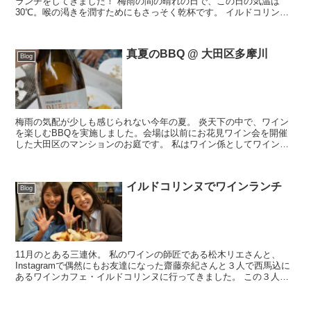
ランチをしてきました！ 梅雨の間の晴れの日で、この日の気温は
30℃。喉の渇きを潤すためにもさっそく乾杯です。 イルドコリンヌ
の店内にはウォークインセラーがあ...
真夏のBBQ @ 大田区多摩川
Blog
梅雨の気配が少しも感じられない今年の夏。 炎天下の中で、ワイン
を楽しむBBQを実施しました。会場は以前にお花見ワイン会を開催
した大田区のマンションのお庭です。 私はワイン係としてワインの
調達とサーブを担当しました。 ...
イルドコリンヌでワインランチ
Blog
11月のとある三連休。 私のワインの師匠である松木リエさんと、
Instagramで偶然にもお友達になった齋藤奈紀さんと３人で西馬込に
あるワインカフェ・イルドコリンヌに行ってきました。 この３人で
会うのは二度目。表参道のレクサス...