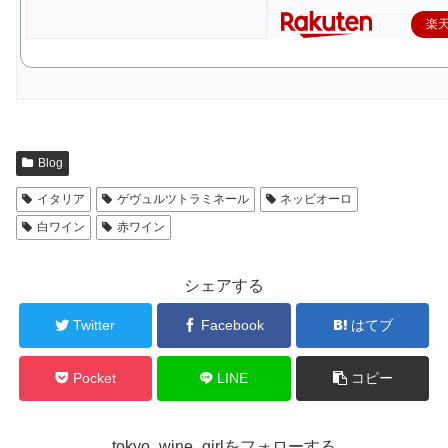
楽
Blog
イタリア
ゲヴュルツトラミネール
ネッビオーロ
白ワイン
赤ワイン
シェアする
Twitter
Facebook
はてブ
Pocket
LINE
コピー
tokyo_wine_girlをフォローする