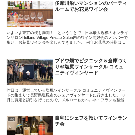
多摩川沿いマンションのパーティ
Blog
ルームでお花見ワイン会
いよいよ東京の桜も満開！…ということで、日本最大規模のオンライ
ンサロンHolland Village Private Salon内のワイン同好会のメンバーで
集い、お花見ワイン会を楽しんできました。 例年お花見の時期はま
だ気温が低くて...
ブドウ畑でピクニック＆倉庫づく
Blog
り＠塩尻ワインサークル コミュ
ニティヴィンヤード
昨日は、運営している塩尻ワインサークル コミュニティヴィンヤー
ドの集まりで長野県塩尻市のシェアヴィンヤードに行きました。 ３
月に剪定と誘引を行ったので、メルローもカベルネ・フランも整然と
並んでいました。 畑に到着した1...
自宅にシェフを招いてワインラン
Blog
チ会