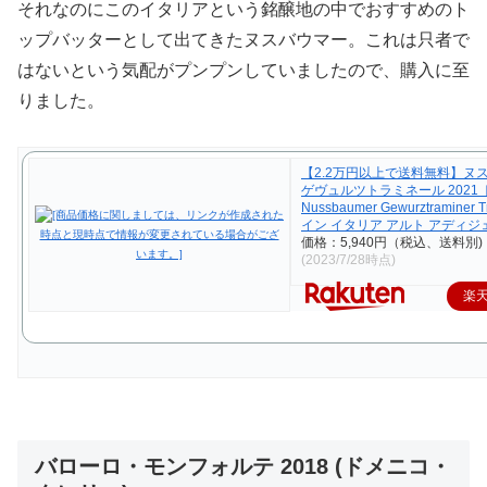
それなのにこのイタリアという銘醸地の中でおすすめのト
ップバッターとして出てきたヌスバウマー。これは只者で
はないという気配がプンプンしていましたので、購入に至
りました。
【2.2万円以上で送料無料】ヌ
ゲヴュルツトラミネール 2021
Nussbaumer Gewurztraminer 
イン イタリア アルト アディジ
価格：5,940円（税込、送料別)
(2023/7/28時点)
楽
バローロ・モンフォルテ 2018 (ドメニコ・