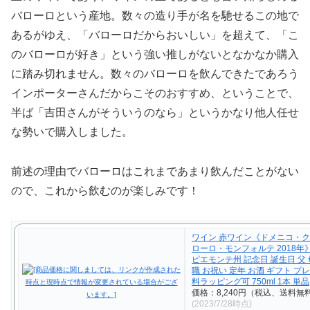
バローロという産地。数々の造り手が名を馳せるこの地で
あるがゆえ、「バローロだからおいしい」を超えて、「こ
のバローロが好き」という強い推しがないとなかなか購入
に踏み切れません。数々のバローロを飲んできたであろう
インポーターさんだからこそのおすすめ、ということで、
半ば「吉田さんがそういうのなら」というかなり他人任せ
な勢いで購入しました。
前述の理由でバローロはこれまであまり飲んだことがない
ので、これから飲むのが楽しみです！
ワイン 赤ワイン《ドメニコ・ク
ローロ・モンフォルテ 2018年
ピエモンテ州 記念日 誕生日 父 
職 お祝い 定年 お酒 ギフト プ
料ラッピング可 750ml 1本 単品
価格：8,240円（税込、送料無料
(2023/7/28時点)